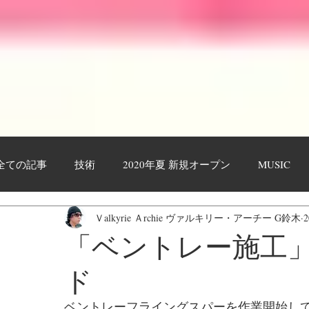
全ての記事
技術
2020年夏 新規オープン
MUSIC
Ｖalkyrie Ａrchie ヴァルキリー・アーチー G鈴木
作業工程・レポート
日々日記
お客様
YOUTU
「ベントレー施工
ド
ベントレーフライングスパーを作業開始し