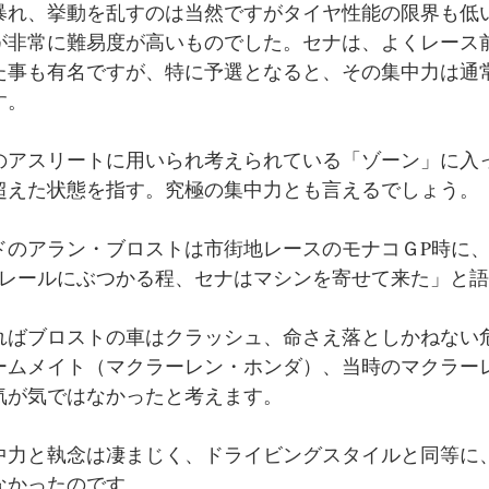
暴れ、挙動を乱すのは当然ですがタイヤ性能の限界も低
が非常に難易度が高いものでした。セナは、よくレース
た事も有名ですが、特に予選となると、その集中力は通
す。
のアスリートに用いられ考えられている「ゾーン」に入
超えた状態を指す。究極の集中力とも言えるでしょう。
ドのアラン・ブロストは市街地レースのモナコＧP時に
ドレールにぶつかる程、セナはマシンを寄せて来た」と
ればブロストの車はクラッシュ、命さえ落としかねない
ームメイト（マクラーレン・ホンダ）、当時のマクラー
気が気ではなかったと考えます。
中力と執念は凄まじく、ドライビングスタイルと同等に
なかったのです。