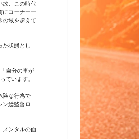
い故、この時代
前にコーナー一
常の域を超えて
った状態とし
、「自分の車が
語っています。
危険な行為で
レン総監督ロ
、メンタルの面