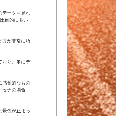
のデータを見れ
り圧倒的に多い
け方が非常に巧
ており、単にデ
に感覚的なもの
・セナの場合
は景色が止まっ