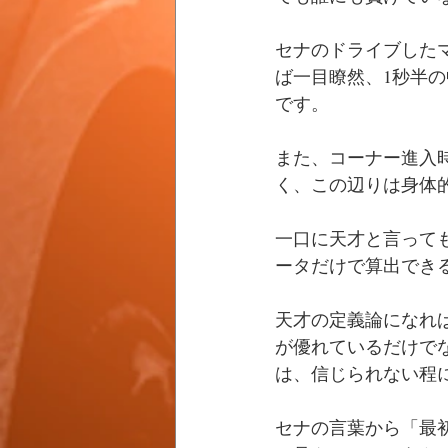
セナのドライブした
ば一目瞭然、1秒半
です。
また、コーナー進入
く、この辺りは身体
一口に天才と言って
ータだけで算出でき
天才の定義論になれ
が優れているだけで
は、信じられない程
セナの言葉から「最