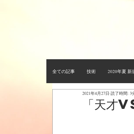
全ての記事
技術
2020年夏 
2021年4月27日
読了時間: 3
作業工程・レポート
日々日
「天才v