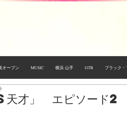
新規オープン
MUSIC
横浜 山手
GTR
ブラック・
分
記
お客様
YOUTUBE
ガンダム
s天才」 エピソード2