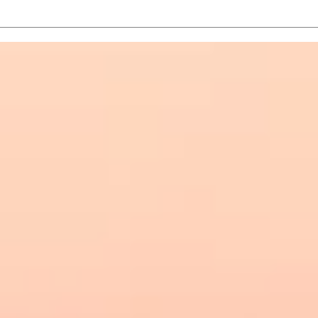
「自主規制 280馬力時
「ＧＴＲに
代」
る、、、。