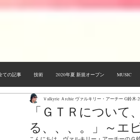
全ての記事
技術
2020年夏 新規オープン
MUSIC
Ｖalkyrie Ａrchie ヴァルキリー・アーチー G鈴木
作業工程・レポート
日々日記
お客様
YOUTU
「ＧＴＲについて
る、、、。」～エ
こんにちは。ヴァルキリー・アーチーのＧ