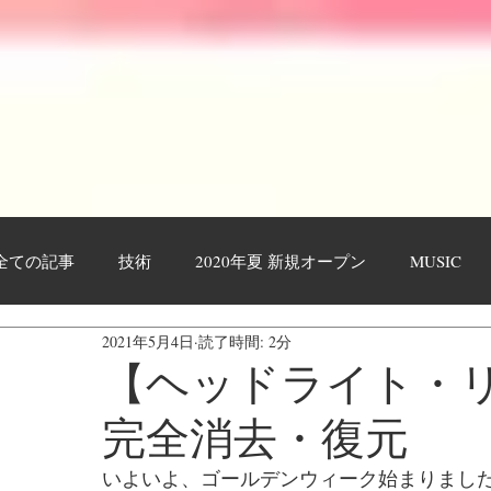
全ての記事
技術
2020年夏 新規オープン
MUSIC
2021年5月4日
読了時間: 2分
作業工程・レポート
日々日記
お客様
YOUTU
【ヘッドライト・
完全消去・復元
いよいよ、ゴールデンウィーク始まりまし