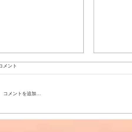
コメント
コメントを追加…
ヴァルキリーアーチー移転の
2025カー
お知らせ
工の本質を