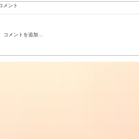
コメント
コメントを追加…
ヴァルキリーアーチー移転の
2025カー
お知らせ
工の本質を