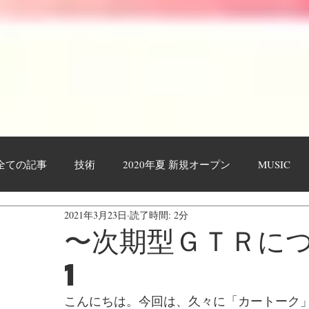
全ての記事
技術
2020年夏 新規オープン
MUSIC
2021年3月23日
読了時間: 2分
作業工程・レポート
日々日記
お客様
YOUTU
〜次期型ＧＴＲに
1
こんにちは。今回は、久々に「カートーク