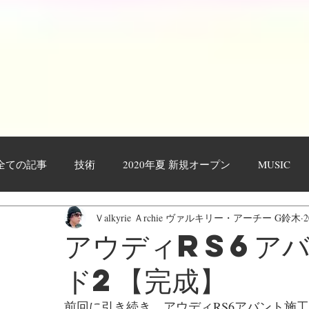
全ての記事
技術
2020年夏 新規オープン
MUSIC
Ｖalkyrie Ａrchie ヴァルキリー・アーチー G鈴木
作業工程・レポート
日々日記
お客様
YOUTU
アウディRS6ア
ド2【完成】
前回に引き続き、アウディRS6アバント施