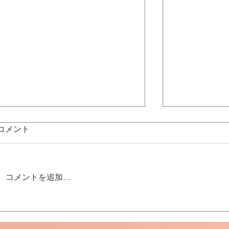
コメント
コメントを追加…
出張カーコーティング フェ
アルファス
ラーリ
ィング1