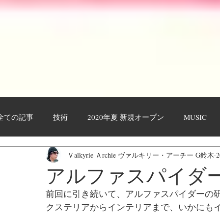
全ての記事
技術
2020年夏 新規オープン
MUSIC
Ｖalkyrie Ａrchie ヴァルキリー・アーチー G鈴木
作業工程・レポート
日々日記
お客様
YOUTU
アルファスパイダ
前回に引き続いて、アルファスパイダーの
クステリアからインテリアまで、いかにも