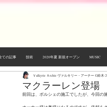
全ての記事
技術
2020年夏 新規オープン
MUSIC
Ｖalkyrie Ａrchie ヴァルキリー・アーチー G鈴木
作業工程・レポート
日々日記
お客様
YOUTU
マクラーレン登場
前回は、ボルシェの施工でしたが、今回の