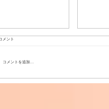
コメント
コメントを追加…
出張カーコーティング フェ
アルファス
ラーリ
ィング完成