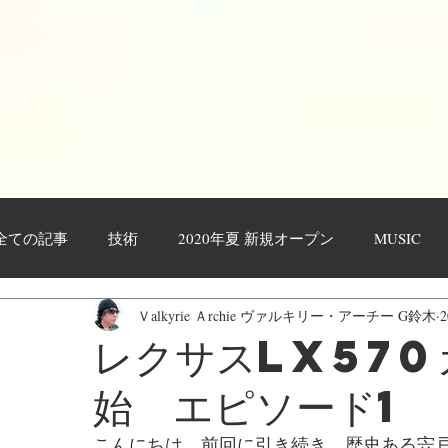
全ての記事
技術
2020年夏 新規オープン
MUSIC
Ｖalkyrie Ａrchie ヴァルキリー・アーチー G鈴木
作業工程・レポート
日々日記
お客様
YOUTU
レクサスLX570
始 エピソード1
こんにちは。前回に引き続き、歴史ある宍