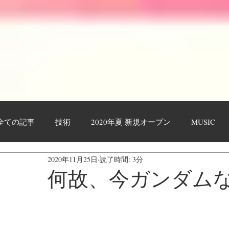
全ての記事
技術
2020年夏 新規オープン
MUSIC
2020年11月25日
読了時間: 3分
作業工程・レポート
日々日記
お客様
YOUTU
何故、今ガンダム