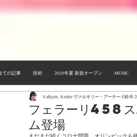
全ての記事
技術
2020年夏 新規オープン
MUSIC
Ｖalkyrie Ａrchie ヴァルキリー・アーチー G鈴木
作業工程・レポート
日々日記
お客様
YOUTU
フェラーリ458
ム登場
まだまだ続くコロナ問題。オリンピックも