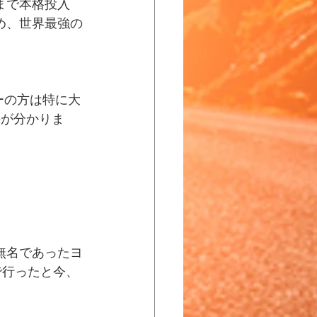
まで本格投入
め、世界最強の
ーの方は特に大
のが分かりま
無名であったヨ
で行ったと今、