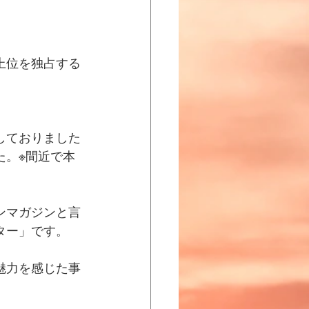
上位を独占する
しておりました
た。※間近で本
ンマガジンと言
ター」です。
魅力を感じた事