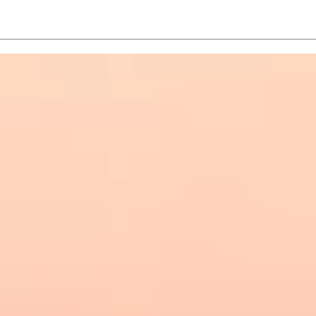
「提供」と
ヴァルキリーアーチー「アロ
マストーン他発売」