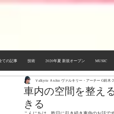
全ての記事
技術
2020年夏 新規オープン
MUSIC
Ｖalkyrie Ａrchie ヴァルキリー・アーチー G鈴木
作業工程・レポート
日々日記
お客様
YOUTU
車内の空間を整え
きる
こんにちは。昨日に引き続き車内のお話で