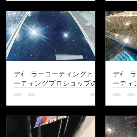
人気の記事
人気の記事
デｲーラーコーティングとコ
デｲー
ーティングプロショップの
ーティ
違いと対価。コストも全く
違いと
違う？vol.2
違う？ 